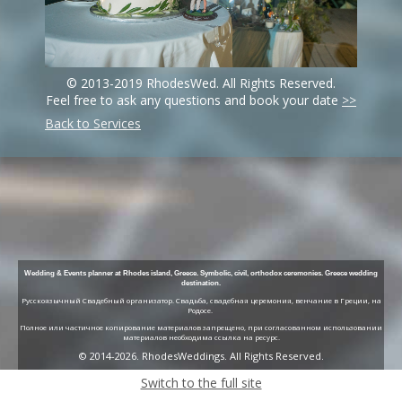
© 2013-2019 RhodesWed. All Rights Reserved.
Feel free to ask any questions and book your date
>>
Back to Services
Wedding & Events planner at Rhodes island, Greece. Symbolic, civil, orthodox ceremonies. Greece wedding
destination.
Русскоязычный Свадебный организатор. Свадьба, свадебная церемония, венчание в Греции, на
Родосе.
Полное или частичное копирование материалов запрещено, при согласованном использовании
материалов необходима ссылка на ресурс.
© 2014-2026. RhodesWeddings. All Rights Reserved.
Switch to the full site