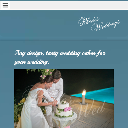
Any design, tasty wedding cakes for
your wedding.